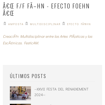
Â€Œ F/F FÃ–HN - EFECTO FOEHN
Â€Œ
AMPOSTA
MULTIDISCIPLINAR
EFECTO FÃ¶HN
CreaciÃ³n Multidisciplinar entre las Artes PlÃ¡sticas y las
EscÃ©nicas. FesticAM.
ÚLTIMOS POSTS
--XXVII FESTA DEL RENAIXEMENT
2024--