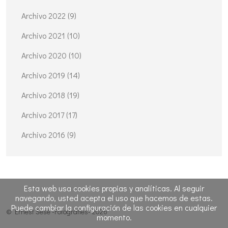
Archivo 2022 (9)
Archivo 2021 (10)
Archivo 2020 (10)
Archivo 2019 (14)
Archivo 2018 (19)
Archivo 2017 (17)
Archivo 2016 (9)
Esta web usa cookies propias y analíticas. Al seguir
navegando, usted acepta el uso que hacemos de estas.
Puede cambiar la configuración de las cookies en cualquier
© Ernest Sesé -Fotografies- 2026
momento.