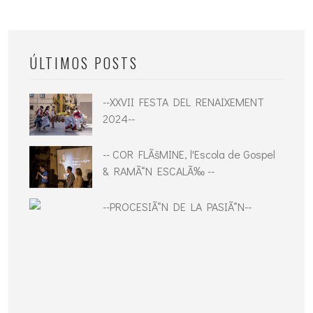
ÚLTIMOS POSTS
--XXVII FESTA DEL RENAIXEMENT
2024--
-- COR FLÃšMINE, l'Escola de Gospel
& RAMÃ“N ESCALÃ‰ --
--PROCESIÃ“N DE LA PASIÃ“N--