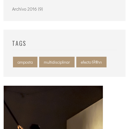
Archivo 2016 (9)
TAGS
amposta
multidisciplinar
efecto fÃ¶hn