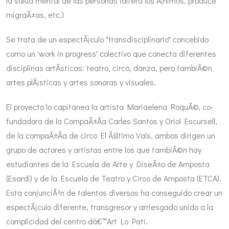
la salud mental de las personas (altera los Ã¡nimos, produce
migraÃ±as, etc.)
Se trata de un espectÃ¡culo "transdisciplinario" concebido
como un 'work in progress' colectivo que conecta diferentes
disciplinas artÃ­sticas: teatro, circo, danza, pero tambiÃ©n
artes plÃ¡sticas y artes sonoras y visuales.
El proyecto lo capitanea la artista Mariaelena RoquÃ©, co-
fundadora de la CompaÃ±Ã­a Carles Santos y Oriol Escursell,
de la compaÃ±Ã­a de circo El Ãšltimo Vals, ambos dirigen un
grupo de actores y artistas entre los que tambiÃ©n hay
estudiantes de la Escuela de Arte y DiseÃ±o de Amposta
(Esardi) y de la Escuela de Teatro y Circo de Amposta (ETCA).
Esta conjunciÃ³n de talentos diversos ha conseguido crear un
espectÃ¡culo diferente, transgresor y arriesgado unido a la
complicidad del centro dâ€™Art Lo Pati.