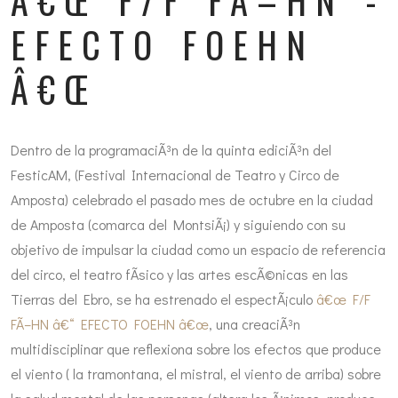
EFECTO FOEHN
Â€Œ
Dentro de la programaciÃ³n de la quinta ediciÃ³n del
FesticAM, (Festival Internacional de Teatro y Circo de
Amposta) celebrado el pasado mes de octubre en la ciudad
de Amposta (comarca del MontsiÃ¡) y siguiendo con su
objetivo de impulsar la ciudad como un espacio de referencia
del circo, el teatro fÃ­sico y las artes escÃ©nicas en las
Tierras del Ebro, se ha estrenado el espectÃ¡culo
â€œ F/F
FÃ–HN â€“ EFECTO FOEHN â€œ
, una creaciÃ³n
multidisciplinar que reflexiona sobre los efectos que produce
el viento ( la tramontana, el mistral, el viento de arriba) sobre