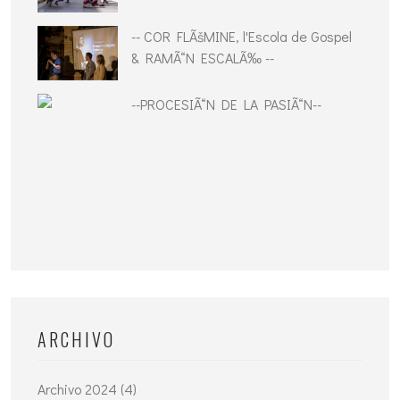
-- COR FLÃšMINE, l'Escola de Gospel
& RAMÃ“N ESCALÃ‰ --
--PROCESIÃ“N DE LA PASIÃ“N--
ARCHIVO
Archivo 2024 (4)