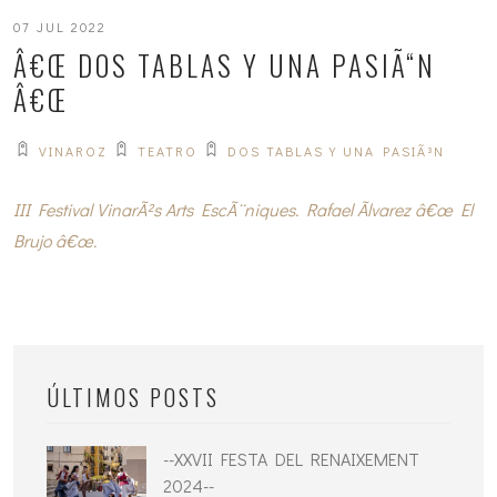
07 JUL 2022
Â€Œ DOS TABLAS Y UNA PASIÃ“N
Â€Œ
VINAROZ
TEATRO
DOS TABLAS Y UNA PASIÃ³N
III Festival VinarÃ²s Arts EscÃ¨niques. Rafael Ãlvarez â€œ El
Brujo â€œ.
ÚLTIMOS POSTS
--XXVII FESTA DEL RENAIXEMENT
2024--