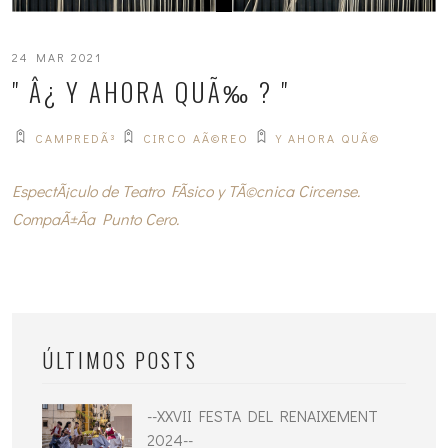
24 MAR 2021
" Â¿ Y AHORA QUÃ‰ ? "
CAMPREDÃ³
CIRCO AÃ©REO
Y AHORA QUÃ©
EspectÃ¡culo de Teatro FÃ­sico y TÃ©cnica Circense.
CompaÃ±Ã­a Punto Cero.
ÚLTIMOS POSTS
--XXVII FESTA DEL RENAIXEMENT
2024--