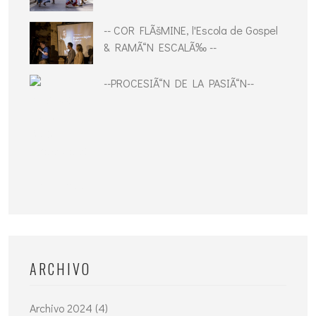
-- COR FLÃšMINE, l'Escola de Gospel
& RAMÃ“N ESCALÃ‰ --
--PROCESIÃ“N DE LA PASIÃ“N--
ARCHIVO
Archivo 2024 (4)