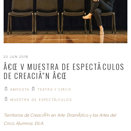
20 JUN 2018
Â€Œ V MUESTRA DE ESPECTÃCULOS
DE CREACIÃ“N Â€Œ
AMPOSTA
TEATRO Y CIRCO
MUESTRA DE ESPECTÃ¡CULOS
Territorios de CreaciÃ³n en Arte DramÃ¡tico y las Artes del
Circo. Alumnos EtcA.