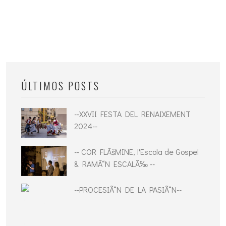
ÚLTIMOS POSTS
--XXVII FESTA DEL RENAIXEMENT
2024--
-- COR FLÃšMINE, l'Escola de Gospel
& RAMÃ“N ESCALÃ‰ --
--PROCESIÃ“N DE LA PASIÃ“N--