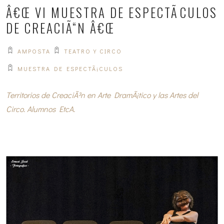
Â€Œ VI MUESTRA DE ESPECTÃCULOS
DE CREACIÃ“N Â€Œ
AMPOSTA
TEATRO Y CIRCO
MUESTRA DE ESPECTÃ¡CULOS
Territorios de CreaciÃ³n en Arte DramÃ¡tico y las Artes del
Circo. Alumnos EtcA.