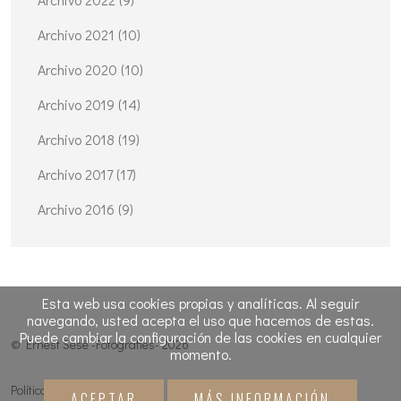
Archivo 2021 (10)
Archivo 2020 (10)
Archivo 2019 (14)
Archivo 2018 (19)
Archivo 2017 (17)
Archivo 2016 (9)
Esta web usa cookies propias y analíticas. Al seguir
navegando, usted acepta el uso que hacemos de estas.
Puede cambiar la configuración de las cookies en cualquier
© Ernest Sesé -Fotografies- 2026
momento.
Política de cookies
ACEPTAR
MÁS INFORMACIÓN