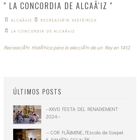
" LA CONCORDIA DE ALCAÃ‘IZ "
ALCAÃ±IZ
RECREACIÃ³N HISTÃ³RICA
LA CONCORDIA DE ALCAÃ±IZ
RecreaciÃ³n HistÃ³rica para la elecciÃ³n de un Rey en 1412.
ÚLTIMOS POSTS
--XXVII FESTA DEL RENAIXEMENT
2024--
-- COR FLÃšMINE, l'Escola de Gospel
& RAMÃ“N ESCALÃ‰ --