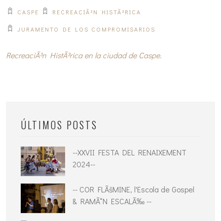
CASPE
RECREACIÃ³N HISTÃ³RICA
JURAMENTO DE LOS COMPROMISARIOS
RecreaciÃ³n HistÃ³rica en la ciudad de Caspe.
ÚLTIMOS POSTS
--XXVII FESTA DEL RENAIXEMENT
2024--
-- COR FLÃšMINE, l'Escola de Gospel
& RAMÃ“N ESCALÃ‰ --