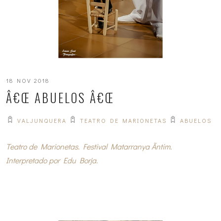
18 NOV 2018
Â€Œ ABUELOS Â€Œ
VALJUNQUERA
TEATRO DE MARIONETAS
ABUELOS
T
eatro de Marionetas. Festival Matarranya Ãntim.
Interpretado por Edu Borja.