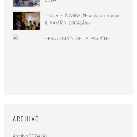
-- COR FLÃšMINE, l'Escola de Gospel
& RAMÃ“N ESCALÃ‰ --
--PROCESIÃ“N DE LA PASIÃ“N--
ARCHIVO
Archivo 2024 (4)