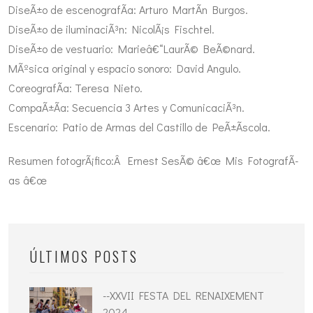
DiseÃ±o de escenografÃ­a: Arturo MartÃ­n Burgos.
DiseÃ±o de iluminaciÃ³n: NicolÃ¡s Fischtel.
DiseÃ±o de vestuario: Marieâ€“LaurÃ© BeÃ©nard.
MÃºsica original y espacio sonoro: David Angulo.
CoreografÃ­a: Teresa Nieto.
CompaÃ±Ã­a: Secuencia 3 Artes y ComunicaciÃ³n.
Escenario: Patio de Armas del Castillo de PeÃ±Ã­scola.
Resumen fotogrÃ¡fico:Â Ernest SesÃ© â€œ Mis FotografÃ­
as â€œ
ÚLTIMOS POSTS
--XXVII FESTA DEL RENAIXEMENT
2024--