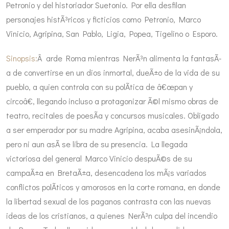
Petronio y del historiador Suetonio. Por ella desfilan
personajes histÃ³ricos y ficticios como Petronio, Marco
Vinicio, Agripina, San Pablo, Ligia, Popea, Tigelino o Esporo.
Sinopsis:
Â arde Roma mientras NerÃ³n alimenta la fantasÃ­
a de convertirse en un dios inmortal, dueÃ±o de la vida de su
pueblo, a quien controla con su polÃ­tica de â€œpan y
circoâ€, llegando incluso a protagonizar Ã©l mismo obras de
teatro, recitales de poesÃ­a y concursos musicales. Obligado
a ser emperador por su madre Agripina, acaba asesinÃ¡ndola,
pero ni aun asÃ­ se libra de su presencia. La llegada
victoriosa del general Marco Vinicio despuÃ©s de su
campaÃ±a en BretaÃ±a, desencadena los mÃ¡s variados
conflictos polÃ­ticos y amorosos en la corte romana, en donde
la libertad sexual de los paganos contrasta con las nuevas
ideas de los cristianos, a quienes NerÃ³n culpa del incendio