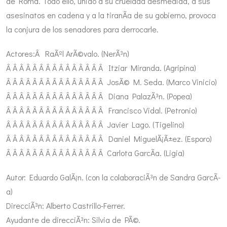
de Roma. Todo ello, unido a su crueldad desmedida, a sus
asesinatos en cadena y a la tiranÃ­a de su gobierno, provoca
la conjura de los senadores para derrocarle.
Actores:Â RaÃºl ArÃ©valo. (NerÃ³n)
Â Â Â Â Â Â Â Â Â Â Â Â Â Â Â Itziar Miranda. (Agripina)
Â Â Â Â Â Â Â Â Â Â Â Â Â Â Â JosÃ© M. Seda. (Marco Vinicio)
Â Â Â Â Â Â Â Â Â Â Â Â Â Â Â Diana PalazÃ³n. (Popea)
Â Â Â Â Â Â Â Â Â Â Â Â Â Â Â Francisco Vidal. (Petronio)
Â Â Â Â Â Â Â Â Â Â Â Â Â Â Â Javier Lago. (Tigelino)
Â Â Â Â Â Â Â Â Â Â Â Â Â Â Â Daniel MiguelÃ¡Ã±ez. (Esporo)
Â Â Â Â Â Â Â Â Â Â Â Â Â Â Â Carlota GarcÃ­a. (Ligia)
Autor: Eduardo GalÃ¡n. (con la colaboraciÃ³n de Sandra GarcÃ­
a)
DirecciÃ³n: Alberto Castrillo-Ferrer.
Ayudante de direcciÃ³n: Silvia de PÃ©.