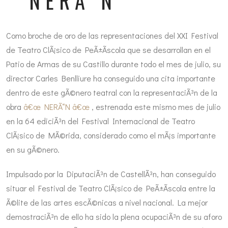
" NERÃ“N "
Como broche de oro de las representaciones del XXI Festival
de Teatro ClÃ¡sico de PeÃ±Ã­scola que se desarrollan en el
Patio de Armas de su Castillo durante todo el mes de julio, su
director Carles Benlliure ha conseguido una cita importante
dentro de este gÃ©nero teatral con la representaciÃ³n de la
obra
â€œ NERÃ“N â€œ
, estrenada este mismo mes de julio
en la 64 ediciÃ³n del Festival Internacional de Teatro
ClÃ¡sico de MÃ©rida, considerado como el mÃ¡s importante
en su gÃ©nero.
Impulsado por la DiputaciÃ³n de CastellÃ³n, han conseguido
situar el Festival de Teatro ClÃ¡sico de PeÃ±Ã­scola entre la
Ã©lite de las artes escÃ©nicas a nivel nacional. La mejor
demostraciÃ³n de ello ha sido la plena ocupaciÃ³n de su aforo