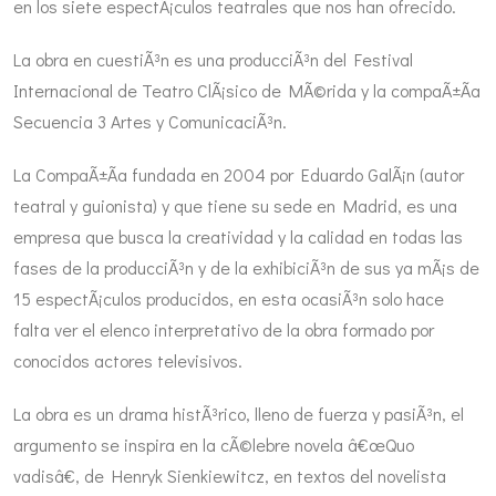
en los siete espectÃ¡culos teatrales que nos han ofrecido.
La obra en cuestiÃ³n es una producciÃ³n del Festival
Internacional de Teatro ClÃ¡sico de MÃ©rida y la compaÃ±Ã­a
Secuencia 3 Artes y ComunicaciÃ³n.
La CompaÃ±Ã­a fundada en 2004 por Eduardo GalÃ¡n (autor
teatral y guionista) y que tiene su sede en Madrid, es una
empresa que busca la creatividad y la calidad en todas las
fases de la producciÃ³n y de la exhibiciÃ³n de sus ya mÃ¡s de
15 espectÃ¡culos producidos, en esta ocasiÃ³n solo hace
falta ver el elenco interpretativo de la obra formado por
conocidos actores televisivos.
La obra es un drama histÃ³rico, lleno de fuerza y pasiÃ³n, el
argumento se inspira en la cÃ©lebre novela â€œQuo
vadisâ€, de Henryk Sienkiewitcz, en textos del novelista