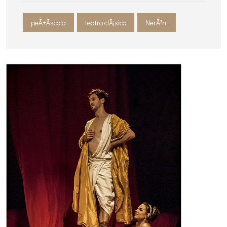
peÃ±Ã­scola
teatro clÃ¡sico
NerÃ³n.