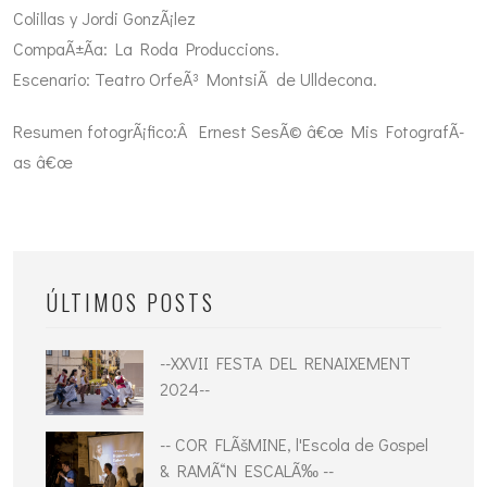
Colillas y Jordi GonzÃ¡lez
CompaÃ±Ã­a: La Roda Produccions.
Escenario: Teatro OrfeÃ³ MontsiÃ de Ulldecona.
Resumen fotogrÃ¡fico:Â Ernest SesÃ© â€œ Mis FotografÃ­
as â€œ
ÚLTIMOS POSTS
--XXVII FESTA DEL RENAIXEMENT
2024--
-- COR FLÃšMINE, l'Escola de Gospel
& RAMÃ“N ESCALÃ‰ --