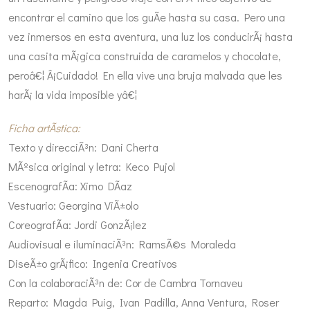
encontrar el camino que los guÃ­e hasta su casa. Pero una
vez inmersos en esta aventura, una luz los conducirÃ¡ hasta
una casita mÃ¡gica construida de caramelos y chocolate,
peroâ€¦ Â¡Cuidado! En ella vive una bruja malvada que les
harÃ¡ la vida imposible yâ€¦
Ficha artÃ­stica:
Texto y direcciÃ³n: Dani Cherta
MÃºsica original y letra: Keco Pujol
EscenografÃ­a: Ximo DÃ­az
Vestuario: Georgina ViÃ±olo
CoreografÃ­a: Jordi GonzÃ¡lez
Audiovisual e iluminaciÃ³n: RamsÃ©s Moraleda
DiseÃ±o grÃ¡fico: Ingenia Creativos
Con la colaboraciÃ³n de: Cor de Cambra Tornaveu
Reparto: Magda Puig, Ivan Padilla, Anna Ventura, Roser