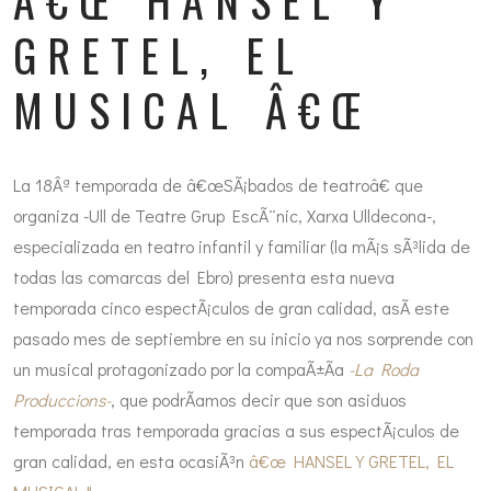
GRETEL, EL
MUSICAL Â€Œ
La 18Âª temporada de â€œSÃ¡bados de teatroâ€ que
organiza -Ull de Teatre Grup EscÃ¨nic, Xarxa Ulldecona-,
especializada en teatro infantil y familiar (la mÃ¡s sÃ³lida de
todas las comarcas del Ebro) presenta esta nueva
temporada cinco espectÃ¡culos de gran calidad, asÃ­ este
pasado mes de septiembre en su inicio ya nos sorprende con
un musical protagonizado por la compaÃ±Ã­a
-La Roda
Produccions
-
, que podrÃ­amos decir que son asiduos
temporada tras temporada gracias a sus espectÃ¡culos de
gran calidad, en esta ocasiÃ³n
â€œ HANSEL Y GRETEL, EL