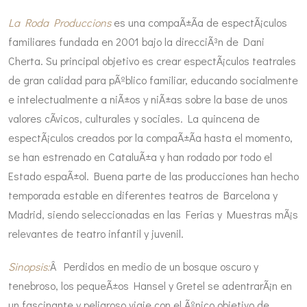
La Roda Produccions
es una compaÃ±Ã­a de espectÃ¡culos
familiares fundada en 2001 bajo la direcciÃ³n de Dani
Cherta. Su principal objetivo es crear espectÃ¡culos teatrales
de gran calidad para pÃºblico familiar, educando socialmente
e intelectualmente a niÃ±os y niÃ±as sobre la base de unos
valores cÃ­vicos, culturales y sociales. La quincena de
espectÃ¡culos creados por la compaÃ±Ã­a hasta el momento,
se han estrenado en CataluÃ±a y han rodado por todo el
Estado espaÃ±ol. Buena parte de las producciones han hecho
temporada estable en diferentes teatros de Barcelona y
Madrid, siendo seleccionadas en las Ferias y Muestras mÃ¡s
relevantes de teatro infantil y juvenil.
Sinopsis:
Â Perdidos en medio de un bosque oscuro y
tenebroso, los pequeÃ±os Hansel y Gretel se adentrarÃ¡n en
un fascinante y peligroso viaje con el Ãºnico objetivo de