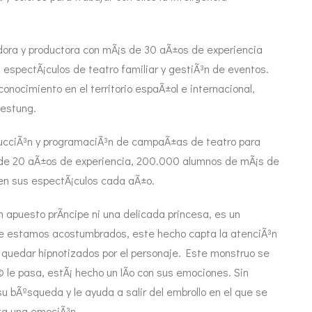
dora y productora con mÃ¡s de 30 aÃ±os de experiencia
, espectÃ¡culos de teatro familiar y gestiÃ³n de eventos.
onocimiento en el territorio espaÃ±ol e internacional,
Festung.
ucciÃ³n y programaciÃ³n de campaÃ±as de teatro para
¡s de 20 aÃ±os de experiencia, 200.000 alumnos de mÃ¡s de
cen sus espectÃ¡culos cada aÃ±o.
n apuesto prÃ­ncipe ni una delicada princesa, es un
que estamos acostumbrados, este hecho capta la atenciÃ³n
 quedar hipnotizados por el personaje. Este monstruo se
 le pasa, estÃ¡ hecho un lÃ­o con sus emociones. Sin
u bÃºsqueda y le ayuda a salir del embrollo en el que se
ta una emociÃ³n.