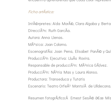
Ficha artÃ­stica:
IntÃ©rpretes: Aida MorÃ©, Clara Algaba y Berta 
DirecciÃ³n: Ruth GarcÃ­a.
Autora: Anna Llenas.
MÃºsica: Joan Colomo.
EscenografÃ­a: Joan Pena, Elisabet PanÃ© y Qui
ProducciÃ³n Ejecutiva: LluÃ­s Rovira.
Responsable de producciÃ³n: MÃ²nica GÃ¡lvez.
ProducciÃ³n: NÃºria Mas y Laura Alonso.
Productora: Transeduca y Tutatis
Escenario: Teatro OrfeÃ³ MontsiÃ de Ulldecona
Resumen fotogrÃ¡fico:Â Ernest SesÃ© â€œ Mis