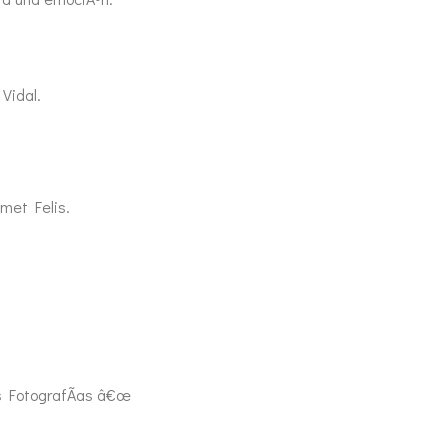
Vidal.
met Felis.
.
 FotografÃ­as â€œ