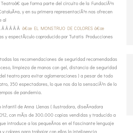
atroâ€ que forma parte del circuito de la FundaciÃ³n
CataluÃ±a, y en su primera representaciÃ³n nos ofrecen
e al
Â Â Â Â Â Â
â€œ EL MONSTRUO DE COLORES â€œ
enas y espectÃ¡culo coproducido por Tutatis Producciones
e todas las recomendaciones de seguridad recomendadas
cceso, limpieza de manos con gel, distancia de seguridad
del teatro para evitar aglomeraciones ) a pesar de todo
teatro, 350 espectadores, lo que nos da la sensaciÃ³n de lo
tiempos de pandemia.
o infantil de Anna Llenas ( ilustradora, diseÃ±adora
o 2012, con mÃ¡s de 300.000 copias vendidas y traducido a
, que introduce a los pequeÃ±os en el fascinante lenguaje
 colores para trabajar con ellos la inteligencia