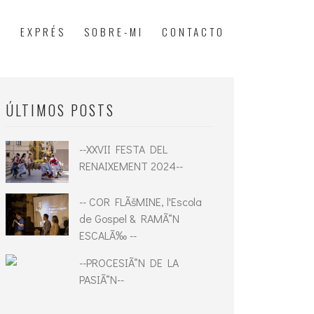
G
EXPRÉS
SOBRE-MI
CONTACTO
ÚLTIMOS POSTS
--XXVII FESTA DEL
RENAIXEMENT 2024--
-- COR FLÃšMINE, l'Escola
de Gospel & RAMÃ“N
ESCALÃ‰ --
--PROCESIÃ“N DE LA
PASIÃ“N--