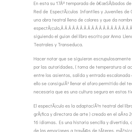
En esta su 17Âª temporada de â€œSÃ¡bados de Te
Red de EspectÃ¡culos Infantiles y Juveniles de 
una obra teatral llena de colores y que da nombr
espectÃ¡culo,Â Â Â Â Â Â Â Â Â Â Â Â Â Â Â Â Â Â 
siguiendo el guion del libro escrito por Anna Ll
Teatrales y Transeduca.
Hacer notar que se siguieron escrupulosament
por las autoridades, ( toma de temperatura al a
entre los asientos, salida y entrada escalonada 
ello se consiguiÃ³ llenar el aforo permitido del 
necesaria que es una cultura segura en estos 
El espectÃ¡culo es la adaptaciÃ³n teatral del libr
grÃ¡fica y directora de arte ) creado en el aÃ±
16 idiomas. Es una historia sencilla y divertida
de las emociones a travÃ©s de tÃ­teres, mÃºsica y