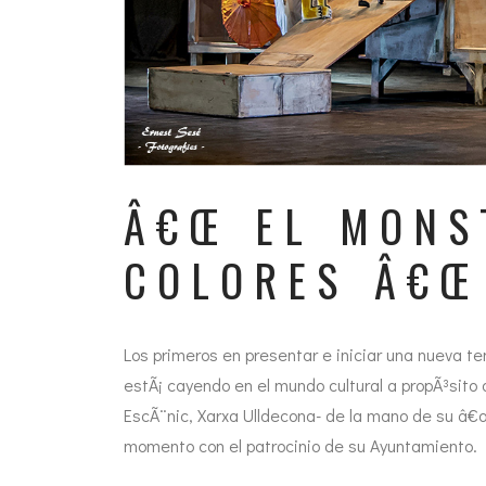
Â€Œ EL MONS
COLORES Â€Œ
Los primeros en presentar e iniciar una nueva te
estÃ¡ cayendo en el mundo cultural a propÃ³sito d
EscÃ¨nic, Xarxa Ulldecona- de la mano de su â€
momento con el patrocinio de su Ayuntamiento.