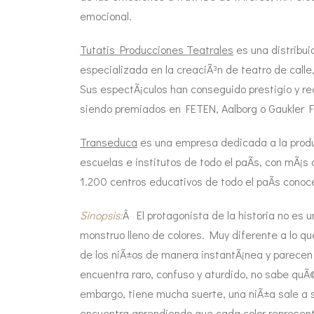
emocional.
Tutatis Producciones Teatrales
es una distribui
especializada en la creaciÃ³n de teatro de calle
Sus espectÃ¡culos han conseguido prestigio y rec
siendo premiados en FETEN, Aalborg o Gaukler 
Transeduca
es una empresa dedicada a la prod
escuelas e institutos de todo el paÃ­s, con mÃ
1.200 centros educativos de todo el paÃ­s cono
Sinopsis:
Â El protagonista de la historia no es u
monstruo lleno de colores. Muy diferente a lo 
de los niÃ±os de manera instantÃ¡nea y parecen
encuentra raro, confuso y aturdido, no sabe quÃ©
embargo, tiene mucha suerte, una niÃ±a sale a s
encuentra aprendiendo que cada color represen